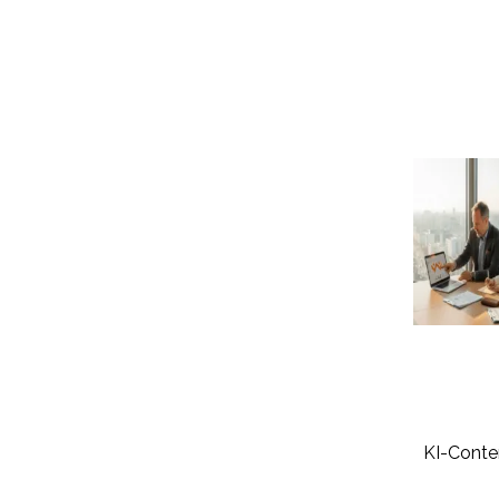
KI-Conte