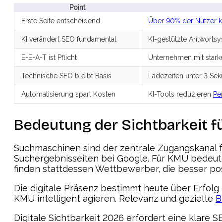
Point
Erste Seite entscheidend
Über 90% der Nutzer kl
KI verändert SEO fundamental
KI-gestützte Antwortsy
E-E-A-T ist Pflicht
Unternehmen mit starke
Technische SEO bleibt Basis
Ladezeiten unter 3 Sek
Automatisierung spart Kosten
KI-Tools reduzieren
Pe
Bedeutung der Sichtbarkeit f
Suchmaschinen sind der zentrale Zugangskanal fü
Suchergebnisseiten bei Google. Für KMU bedeutet
finden stattdessen Wettbewerber, die besser posi
Die digitale Präsenz bestimmt heute über Erfol
KMU intelligent agieren. Relevanz und gezielte
B
Digitale Sichtbarkeit 2026 erfordert eine klar