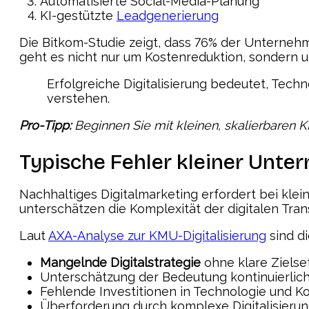
Automatisierte Social-Media-Planung
KI-gestützte
Leadgenerierung
Die Bitkom-Studie zeigt, dass 76% der Unterne
geht es nicht nur um Kostenreduktion, sondern u
Erfolgreiche Digitalisierung bedeutet, Techn
verstehen.
Pro-Tipp:
Beginnen Sie mit kleinen, skalierbaren K
Typische Fehler kleiner Unte
Nachhaltiges Digitalmarketing erfordert bei kl
unterschätzen die Komplexität der digitalen Trans
Laut
AXA-Analyse zur KMU-Digitalisierung
sind di
Mangelnde Digitalstrategie
ohne klare Zielse
Unterschätzung der Bedeutung kontinuierlic
Fehlende Investitionen in Technologie und 
Überforderung durch komplexe Digitalisieru