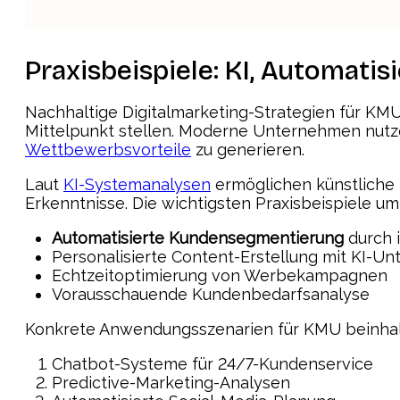
Praxisbeispiele: KI, Automati
Nachhaltige Digitalmarketing-Strategien für KMU
Mittelpunkt stellen. Moderne Unternehmen nutz
Wettbewerbsvorteile
zu generieren.
Laut
KI-Systemanalysen
ermöglichen künstliche 
Erkenntnisse. Die wichtigsten Praxisbeispiele um
Automatisierte Kundensegmentierung
durch i
Personalisierte Content-Erstellung mit KI-Un
Echtzeitoptimierung von Werbekampagnen
Vorausschauende Kundenbedarfsanalyse
Konkrete Anwendungsszenarien für KMU beinhal
Chatbot-Systeme für 24/7-Kundenservice
Predictive-Marketing-Analysen