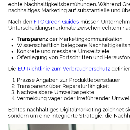
echte Nachhaltigkeitsbemühungen. Während Gree
nachhaltiges Marketing auf substantielle und ü
Nach den
FTC Green Guides
müssen Unternehmen 
Unterscheidungsmerkmale zwischen echtem nac
Transparenz
der Marketingkommunikation
Wissenschaftlich belegbare Nachhaltigkei
Konkrete und messbare Umweltziele
Offenlegung von Fortschritten und Herausfo
Die
EU-Richtlinie zum Verbraucherschutz
definie
Präzise Angaben zur Produktlebensdauer
Transparenz über Reparaturfähigkeit
Nachweisbare Umweltaspekte
Vermeidung vager oder irreführender Umwe
Echtes nachhaltiges Digitalmarketing zeichnet s
sondern um eine integrierte Strategie, die Nach