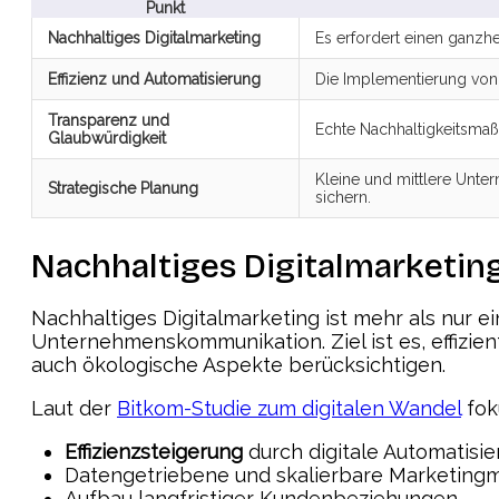
Punkt
Nachhaltiges Digitalmarketing
Es erfordert einen ganzh
Effizienz und Automatisierung
Die Implementierung von K
Transparenz und
Echte Nachhaltigkeitsma
Glaubwürdigkeit
Kleine und mittlere Unter
Strategische Planung
sichern.
Nachhaltiges Digitalmarketing
Nachhaltiges Digitalmarketing ist mehr als nur ein
Unternehmenskommunikation. Ziel ist es, effizi
auch ökologische Aspekte berücksichtigen.
Laut der
Bitkom-Studie zum digitalen Wandel
fok
Effizienzsteigerung
durch digitale Automatisi
Datengetriebene und skalierbare Marketin
Aufbau langfristiger Kundenbeziehungen