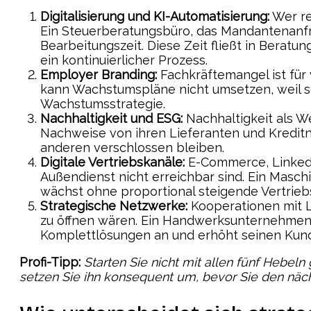
Digitalisierung und KI-Automatisierung:
Wer re
Ein Steuerberatungsbüro, das Mandantenanfra
Bearbeitungszeit. Diese Zeit fließt in Beratung
ein kontinuierlicher Prozess.
Employer Branding:
Fachkräftemangel ist für 
kann Wachstumspläne nicht umsetzen, weil s
Wachstumsstrategie.
Nachhaltigkeit und ESG:
Nachhaltigkeit als W
Nachweise von ihren Lieferanten und Kreditne
anderen verschlossen bleiben.
Digitale Vertriebskanäle:
E-Commerce, Linked
Außendienst nicht erreichbar sind. Ein Masch
wächst ohne proportional steigende Vertrieb
Strategische Netzwerke:
Kooperationen mit L
zu öffnen wären. Ein Handwerksunternehmen,
Komplettlösungen an und erhöht seinen Kun
Profi-Tipp:
Starten Sie nicht mit allen fünf Hebeln
setzen Sie ihn konsequent um, bevor Sie den näc