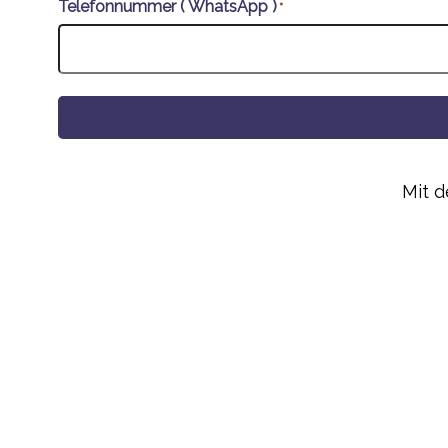
Telefonnummer ( WhatsApp )
*
Alternative:
Mit 