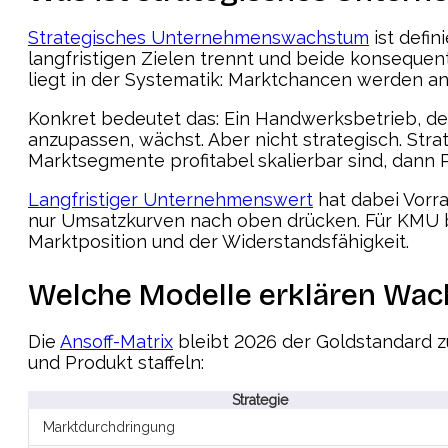
Strategisches Unternehmenswachstum
ist defin
langfristigen Zielen trennt und beide konseque
liegt in der Systematik: Marktchancen werden an
Konkret bedeutet das: Ein Handwerksbetrieb, der
anzupassen, wächst. Aber nicht strategisch. Str
Marktsegmente profitabel skalierbar sind, dann 
Langfristiger Unternehmenswert
hat dabei Vorra
nur Umsatzkurven nach oben drücken. Für KMU be
Marktposition und der Widerstandsfähigkeit.
Welche Modelle erklären Wac
Die
Ansoff-Matrix
bleibt 2026 der Goldstandard z
und Produkt staffeln:
Strategie
Marktdurchdringung