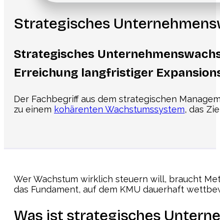
Strategisches Unternehmen
Strategisches Unternehmenswachst
Erreichung langfristiger Expansion
Der Fachbegriff aus dem strategischen Manageme
zu einem
kohärenten Wachstumssystem
, das Zi
Wer Wachstum wirklich steuern will, braucht Met
das Fundament, auf dem KMU dauerhaft wettbew
Was ist strategisches Unte