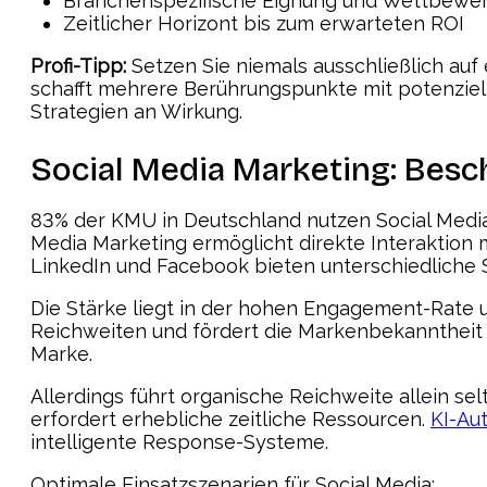
Branchenspezifische Eignung und Wettbewe
Zeitlicher Horizont bis zum erwarteten ROI
Profi-Tipp:
Setzen Sie niemals ausschließlich auf 
schafft mehrere Berührungspunkte mit potenziel
Strategien an Wirkung.
Social Media Marketing: Besc
83% der KMU in Deutschland nutzen Social Media
Media Marketing ermöglicht direkte Interaktion 
LinkedIn und Facebook bieten unterschiedliche 
Die Stärke liegt in der hohen Engagement-Rate 
Reichweiten und fördert die Markenbekanntheit n
Marke.
Allerdings führt organische Reichweite allein s
erfordert erhebliche zeitliche Ressourcen.
KI-Au
intelligente Response-Systeme.
Optimale Einsatzszenarien für Social Media: