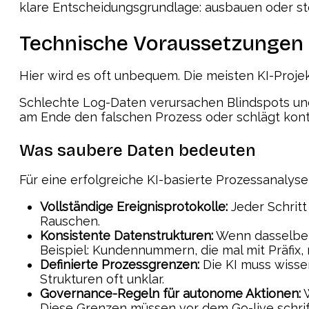
klare Entscheidungsgrundlage: ausbauen oder sto
Technische Voraussetzungen u
Hier wird es oft unbequem. Die meisten KI-Proje
Schlechte Log-Daten verursachen Blindspots und f
am Ende den falschen Prozess oder schlägt kontr
Was saubere Daten bedeuten
Für eine erfolgreiche KI-basierte Prozessanalys
Vollständige Ereignisprotokolle:
Jeder Schritt
Rauschen.
Konsistente Datenstrukturen:
Wenn dasselbe F
Beispiel: Kundennummern, die mal mit Präfix
Definierte Prozessgrenzen:
Die KI muss wissen
Strukturen oft unklar.
Governance-Regeln für autonome Aktionen:
W
Diese Grenzen müssen vor dem Go-live schriftli