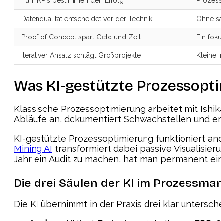
Fünf KPIs bestimmen den Erfolg
Prozess
Datenqualität entscheidet vor der Technik
Ohne sa
Proof of Concept spart Geld und Zeit
Ein fok
Iterativer Ansatz schlägt Großprojekte
Kleine,
Was KI-gestützte Prozessopti
Klassische Prozessoptimierung arbeitet mit Ish
Abläufe an, dokumentiert Schwachstellen und em
KI-gestützte Prozessoptimierung funktioniert and
Mining AI
transformiert dabei passive Visualisier
Jahr ein Audit zu machen, hat man permanent ei
Die drei Säulen der KI im Prozessm
Die KI übernimmt in der Praxis drei klar untersc