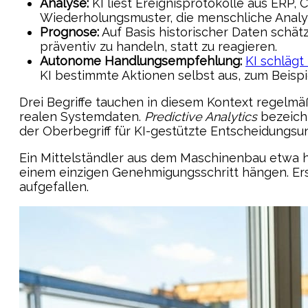
Analyse:
KI liest Ereignisprotokolle aus ERP
Wiederholungsmuster, die menschliche Analy
Prognose:
Auf Basis historischer Daten schät
präventiv zu handeln, statt zu reagieren.
Autonome Handlungsempfehlung:
KI schlägt 
KI bestimmte Aktionen selbst aus, zum Beispi
Drei Begriffe tauchen in diesem Kontext regelmäß
realen Systemdaten.
Predictive Analytics
bezeichn
der Oberbegriff für KI-gestützte Entscheidungsu
Ein Mittelständler aus dem Maschinenbau etwa h
einem einzigen Genehmigungsschritt hängen. Erst
aufgefallen.