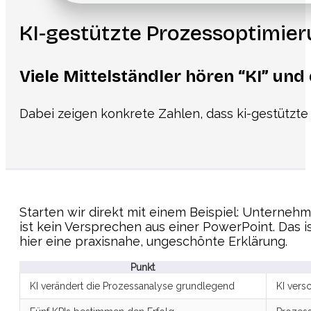
KI-gestützte Prozessoptimie
Viele Mittelständler hören “KI” un
Dabei zeigen konkrete Zahlen, dass ki-gestützte 
Starten wir direkt mit einem Beispiel: Untern
ist kein Versprechen aus einer PowerPoint. Das i
hier eine praxisnahe, ungeschönte Erklärung.
Punkt
KI verändert die Prozessanalyse grundlegend
KI vers