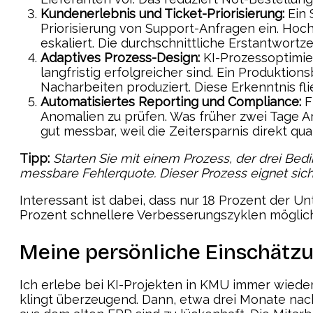
Kundenerlebnis und Ticket-Priorisierung:
Ein 
Priorisierung von Support-Anfragen ein. Hoc
eskaliert. Die durchschnittliche Erstantwortze
Adaptives Prozess-Design:
KI-Prozessoptimier
langfristig erfolgreicher sind. Ein Produkti
Nacharbeiten produziert. Diese Erkenntnis fli
Automatisiertes Reporting und Compliance:
F
Anomalien zu prüfen. Was früher zwei Tage Ar
gut messbar, weil die Zeitersparnis direkt quant
Tipp:
Starten Sie mit einem Prozess, der drei Bedin
messbare Fehlerquote. Dieser Prozess eignet sich
Interessant ist dabei, dass nur 18 Prozent der
Prozent schnellere Verbesserungszyklen möglich 
Meine persönliche Einschätz
Ich erlebe bei KI-Projekten in KMU immer wieder 
klingt überzeugend. Dann, etwa drei Monate nach