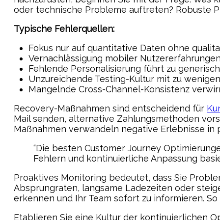
oder technische Probleme auftreten? Robuste P
Typische Fehlerquellen:
Fokus nur auf quantitative Daten ohne qualit
Vernachlässigung mobiler Nutzererfahrungen 
Fehlende Personalisierung führt zu generisch
Unzureichende Testing-Kultur mit zu wenige
Mangelnde Cross-Channel-Konsistenz verwir
Recovery-Maßnahmen sind entscheidend für
Ku
Mail senden, alternative Zahlungsmethoden vorsc
Maßnahmen verwandeln negative Erlebnisse in po
“Die besten Customer Journey Optimierunge
Fehlern und kontinuierliche Anpassung basi
Proaktives Monitoring bedeutet, dass Sie Probl
Absprungraten, langsame Ladezeiten oder steig
erkennen und Ihr Team sofort zu informieren. S
Etablieren Sie eine Kultur der kontinuierlichen